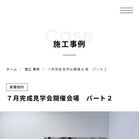
Case
施工事例
ホーム
施工事例
７月完成見学会開催会場 パート２
新築物件
７月完成見学会開催会場 パート２