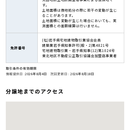
す。
土地面積は換地処分の際に若干の変動が生じ
ることがあります。
土地面積に変動が生じた場合においても、実
測面積との差額精算は行いません。
(社)岩手県宅地建物取引業協会会員
建築業岩手県知事許可(般・2)第4821号
免許番号
宅地建物取引業・岩手県知事(12)第1024号
東北地区不動産公正取引協議会加盟店事業者
2024-08-20
取引条件の有効期限
情報提供日 :
2026年8月4日
次回更新日 :
2026年8月18日
分譲地までのアクセス