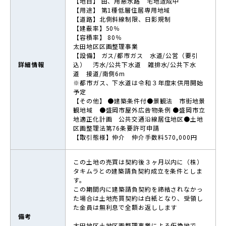
【地目】 田、用悪水路 宅地造成中
【用途】 第1種低層住居専用地域
【道路】北側斜線制限、日影規制
【建蔽率】50％
【容積率】 80％
太田地区区画整理事業
【設備】 ガス/都市ガス 水道/公営（要引
詳細情報
込） 汚水/公共下水道 雑排水/公共下水
道 接道/南側6m
※都市ガス、下水道は令和３年度末供用開始
予定
【その他】 ●建築条件付●景観法 市街地景
観地域 ●盛岡市屋外広告物条例 ●盛岡市立
地適正化計画 公共交通沿線居住地区●土地
区画整理法第76条要許可申請
【取引態様】仲介 仲介手数料570,000円
この土地の売買は契約後３ヶ月以内に（株）
タキムラとの建築請負契約成立を条件としま
す。
この期間内に建築請負契約を締結されなかっ
た場合は土地売買契約は白紙となり、受領し
た金員は無利息で全額お返しします
備考
太田地区土地区画整理事業による仮換地で