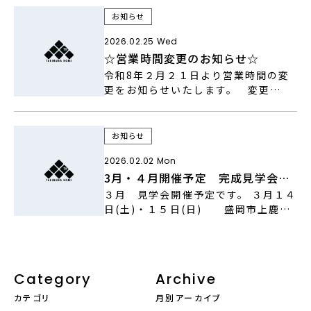
お知らせ
2026.02.25 Wed
☆営業時間変更のお知らせ☆
令和8年２月２１日より営業時間の変
更をお知らせいたします。 変更
前 営業時間 AM ８：３０ ～ PM
１７：００ 変更後 営業時
間 AM ９：００ ～ PM １７：３０
お知らせ
&nbs […]
2026.02.02 Mon
3月・４月開催予定 完成見学会情
報
３月 見学会開催予定です。 ３月１４
日(土)・１５日(日) 盛岡市上鹿妻
会場 ４月 見学会開催予定です。 ４
月２５日(土)・２６日(日) 盛岡市
長田町会場
Category
Archive
カテゴリ
月別アーカイブ